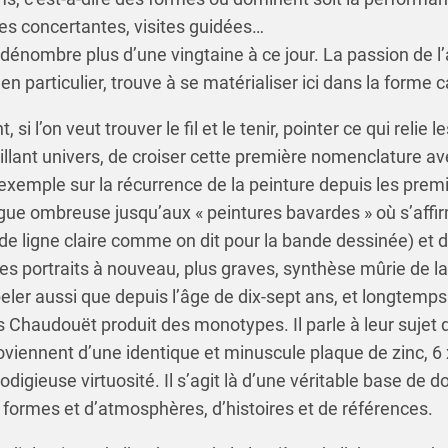
es concertantes, visites guidées…
n dénombre plus d’une vingtaine à ce jour. La passion de l’
e en particulier, trouve à se matérialiser ici dans la forme 
 si l’on veut trouver le fil et le tenir, pointer ce qui relie
illant univers, de croiser cette première nomenclature ave
r exemple sur la récurrence de la peinture depuis les premi
gue ombreuse jusqu’aux « peintures bavardes » où s’affir
 de ligne claire comme on dit pour la bande dessinée) et 
es portraits à nouveau, plus graves, synthèse mûrie de l
eler aussi que depuis l’âge de dix-sept ans, et longtemps
es Chaudouët produit des monotypes. Il parle à leur sujet
oviennent d’une identique et minuscule plaque de zinc, 6
igieuse virtuosité. Il s’agit là d’une véritable base de do
e formes et d’atmosphères, d’histoires et de références.