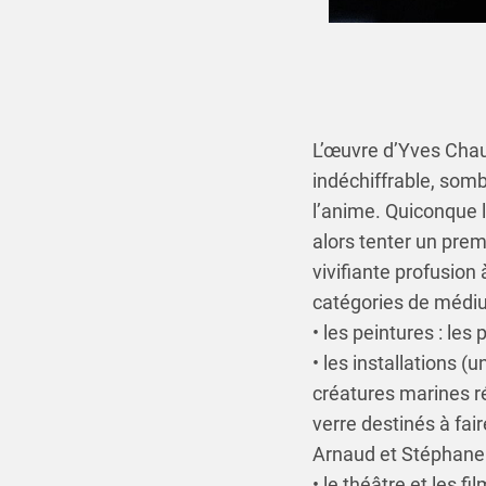
L’œuvre d’Yves Chaud
indéchiffrable, sombre
l’anime. Quiconque 
alors tenter un pre
vivifiante profusion
catégories de médi
• les peintures : les
• les installations
créatures marines ré
verre destinés à fair
Arnaud et Stéphane
• le théâtre et les f