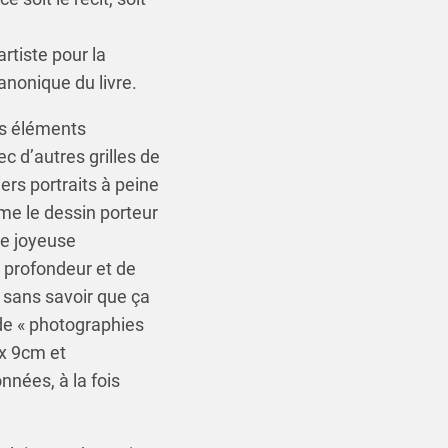
artiste pour la
canonique du livre.
 les éléments
c d’autres grilles de
ers portraits à peine
me le dessin porteur
de joyeuse
a profondeur et de
 sans savoir que ça
 de « photographies
 x 9cm et
nnées, à la fois