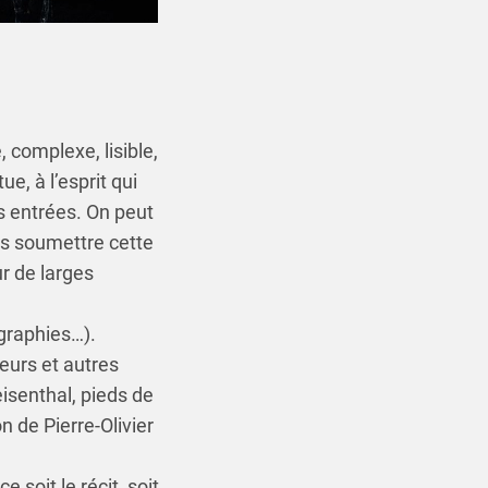
 complexe, lisible,
ue, à l’esprit qui
s entrées. On peut
as soumettre cette
r de larges
ographies…).
eurs et autres
eisenthal, pieds de
on de Pierre-Olivier
 soit le récit, soit