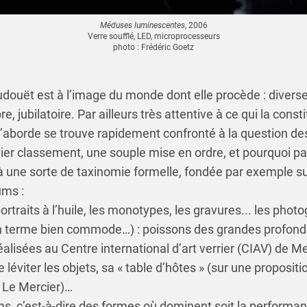
Méduses luminescentes
, 2006
Verre soufflé, LED, microprocesseurs
photo : Frédéric Goetz
ouët est à l’image du monde dont elle procède : diverse,
, jubilatoire. Par ailleurs très attentive à ce qui la constit
l’aborde se trouve rapidement confronté à la question de
mier classement, une souple mise en ordre, et pourquoi p
 à une sorte de taxinomie formelle, fondée par exemple su
ums :
 portraits à l’huile, les monotypes, les gravures... les phot
 (un terme bien commode…) : poissons des grandes profond
alisées au Centre international d’art verrier (CIAV) de M
e léviter les objets, sa « table d’hôtes » (sur une propositi
 Le Mercier)…
ilms, c’est-à-dire des formes où dominent soit la performance