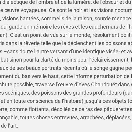
a dialectique de l’ombre et de la lumière, de l’obscur et du
te œuvre voyageuse. Ce sont le noir et les visions noctu
 visions hantées, sommeils de la raison, sourde menace.
, qui garde en mémoire les rêves et les cauchemars de l’hi
lan). C’est un point de vue sur le monde, résolument polit
is dans la rêverie telle que la déclenchent les poissons a
–sans doute l’autre versant d’une identique visée- et av
bat sinon pour la clarté du moins pour l’éclaircissement,
yeux de ses beaux portraits récents où le songe gagne peu
ent du bas vers le haut, cette informe perturbation de 
chute possible, traverse l’œuvre d’Yves Chaudouët dans s
s scéniques, des poissons des grandes profondeurs (dans
t et en toute conscience de l’histoire) jusqu’à ces objets t
erre, comme flottants, décollés de ce ras des pâquerettes
onçable, toutes choses entrevues, arrachées, déplacées,
e l’art.