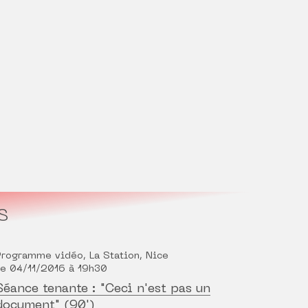
S
Programme vidéo, La Station, Nice
Le 04/11/2016 à 19h30
Séance tenante : "Ceci n'est pas un
document" (90')