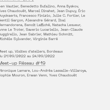
Ben Vautier, Benedetto Bufalino, Anna Byskov,
Yves Chaudouët, Marcel Dinahet, Jean Dupuy, Éric
Duyckaerts, Francesco Finizio, Julie C. Fortier, Le
Gentil Garçon, Alexandre Gérard, Ibai
Hernandorena, Benoît Laffiché, Natacha Lesueur,
Anne Le Troter, Saverio Lucariello, Jean-Claude
Ruggirello, Jean Sabrier, Mathieu Schmitt,
Michèle Sylvander, Virginie Barré
Meet up, Visites d'ateliers, Bordeaux
du 21/09/2022 au 24/09/2022
Meet-up Réseau #19
Véronique Lamare, Lou-Andréa Lassalle-Villaroya,
Sophie Mouron, Erwan Venn, Yves Chaudouët