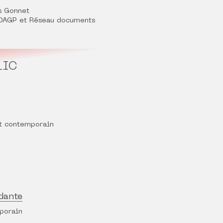
s Gonnet
 ADAGP et Réseau documents
LIC
rt contemporain
dante
porain