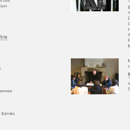
Arcos
tion
tre
s
Rennes
 filmés