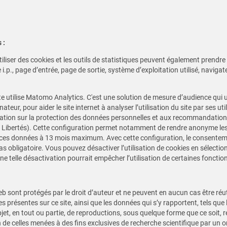
 :
utiliser des cookies et les outils de statistiques peuvent également pren
p., page d’entrée, page de sortie, système d’exploitation utilisé, navigateu
te utilise Matomo Analytics. C'est une solution de mesure d’audience qui ut
nateur, pour aider le site internet à analyser l’utilisation du site par ses u
entation sur la protection des données personnelles et aux recommandati
s Libertés). Cette configuration permet notamment de rendre anonyme les
de ces données à 13 mois maximum. Avec cette configuration, le consente
s obligatoire. Vous pouvez désactiver l’utilisation de cookies en sélecti
e telle désactivation pourrait empêcher l’utilisation de certaines fonctionn
b sont protégés par le droit d’auteur et ne peuvent en aucun cas être réut
 présentes sur ce site, ainsi que les données qui s’y rapportent, tels que le
jet, en tout ou partie, de reproductions, sous quelque forme que ce soit, ré
 de celles menées à des fins exclusives de recherche scientifique par un or