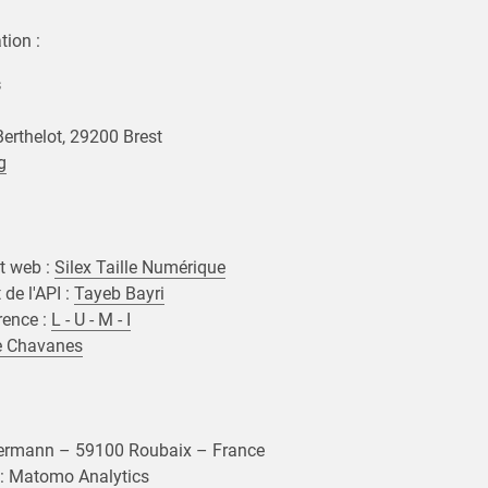
tion :
s
Berthelot, 29200 Brest
g
t web :
Silex Taille Numérique
de l'API :
Tayeb Bayri
rence :
L - U - M - I
e Chavanes
lermann – 59100 Roubaix – France
s : Matomo Analytics