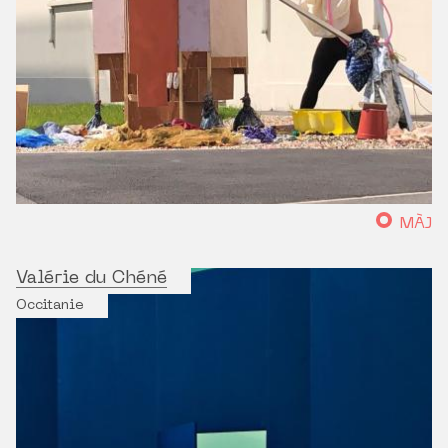
MÀJ
Valérie du Chéné
Occitanie