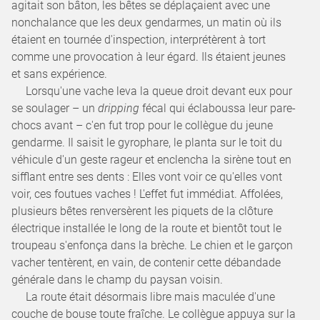
agitait son bâton, les bêtes se déplaçaient avec une
nonchalance que les deux gendarmes, un matin où ils
étaient en tournée d'inspection, interprétèrent à tort
comme une provocation à leur égard. Ils étaient jeunes
et sans expérience.
Lorsqu'une vache leva la queue droit devant eux pour
se soulager – un
dripping
fécal qui éclaboussa leur pare-
chocs avant – c'en fut trop pour le collègue du jeune
gendarme. Il saisit le gyrophare, le planta sur le toit du
véhicule d'un geste rageur et enclencha la sirène tout en
sifflant entre ses dents : Elles vont voir ce qu'elles vont
voir, ces foutues vaches ! L'effet fut immédiat. Affolées,
plusieurs bêtes renversèrent les piquets de la clôture
électrique installée le long de la route et bientôt tout le
troupeau s'enfonça dans la brèche. Le chien et le garçon
vacher tentèrent, en vain, de contenir cette débandade
générale dans le champ du paysan voisin.
La route était désormais libre mais maculée d'une
couche de bouse toute fraîche. Le collègue appuya sur la