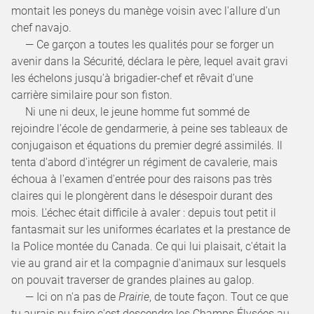
montait les poneys du manège voisin avec l'allure d'un
chef navajo.
— Ce garçon a toutes les qualités pour se forger un
avenir dans la Sécurité, déclara le père, lequel avait gravi
les échelons jusqu'à brigadier-chef et rêvait d'une
carrière similaire pour son fiston.
Ni une ni deux, le jeune homme fut sommé de
rejoindre l'école de gendarmerie, à peine ses tableaux de
conjugaison et équations du premier degré assimilés. Il
tenta d'abord d'intégrer un régiment de cavalerie, mais
échoua à l'examen d'entrée pour des raisons pas très
claires qui le plongèrent dans le désespoir durant des
mois. L'échec était difficile à avaler : depuis tout petit il
fantasmait sur les uniformes écarlates et la prestance de
la Police montée du Canada. Ce qui lui plaisait, c'était la
vie au grand air et la compagnie d'animaux sur lesquels
on pouvait traverser de grandes plaines au galop.
— Ici on n'a pas de
Prairie
, de toute façon. Tout ce que
tu aurais pu faire c'est descendre les Champs Élysées au