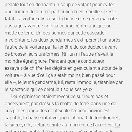
pédale tout en donnant un coup de volant pour éviter
une portion de bitume particulièrement souillée. Geste
fatal. La voiture glissa sur la bouse et se renversa côté
passager avant de finir sa course contre une grosse
motte de terre. Un peu sonnés par cette cascade
involontaire, les deux gendarmes s'extirpèrent l'un après
l'autre de la voiture par la fenêtre du conducteur, avant
de brosser leurs uniformes. Ni l'un ni l'autre n'avait la
moindre égratignure. Pendant que le conducteur
essayait de chiffrer les dégâts en gesticulant autour de la
voiture – à vue d'œil ça s'était moins bien passé pour
elle –, le jeune gendarme, lui, resta immobile, tétanisé par
le spectacle qui se déroulait sous ses yeux.
Deux génisses étaient revenues sur leurs pas et
observaient, par-dessus la motte de terre, dans une de
ces poses languides dont seule l'espèce bovine est
capable, la balise rotative qui continuait de fonctionner ;
la sirène, elle, s'était éteinte au moment de l'accident.
La
voiture ressemblait à un gros scarabée couché sur le