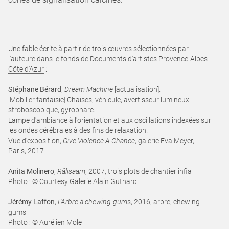
Une fable écrite à partir de trois œuvres sélectionnées par
l'auteure dans le fonds de
Documents d'artistes Provence-Alpes-
Côte d'Azur
:
Stéphane Bérard
,
Dream Machine
[actualisation].
[Mobilier fantaisie] Chaises, véhicule, avertisseur lumineux
stroboscopique, gyrophare.
Lampe d'ambiance à l'orientation et aux oscillations indexées sur
les ondes cérébrales à des fins de relaxation.
Vue d'exposition,
Give Violence A Chance
, galerie Eva Meyer,
Paris, 2017
Anita Molinero
,
Râlisaam
, 2007, trois plots de chantier infia
Photo : © Courtesy Galerie Alain Gutharc
Jérémy Laffon
,
L'Arbre à chewing-gum
s, 2016, arbre, chewing-
gums
Photo : © Aurélien Mole