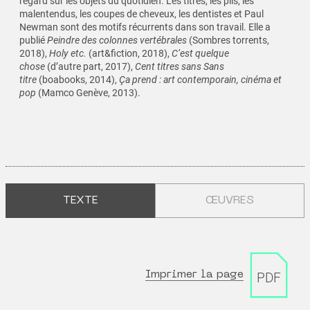
regard sur les objets du quotidien. Les titres, les plis, les
malentendus, les coupes de cheveux, les dentistes et Paul
Newman sont des motifs récurrents dans son travail. Elle a
publié
Peindre des colonnes vertébrales
(Sombres torrents,
2018),
Holy etc.
(art&fiction, 2018),
C’est quelque
chose
(d’autre part, 2017),
Cent titres sans Sans
titre
(boabooks, 2014),
Ça prend : art contemporain, cinéma et
pop
(Mamco Genève, 2013).
TEXTE
ŒUVRES
Imprimer la page
PDF