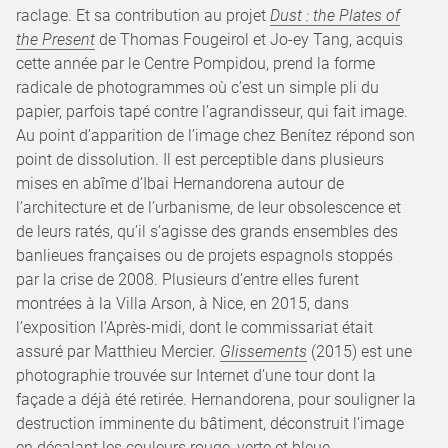
raclage. Et sa contribution au projet
Dust : the Plates of
the Present
de Thomas Fougeirol et Jo-ey Tang, acquis
cette année par le Centre Pompidou, prend la forme
radicale de photogrammes où c’est un simple pli du
papier, parfois tapé contre l’agrandisseur, qui fait image.
Au point d’apparition de l’image chez Benítez répond son
point de dissolution. Il est perceptible dans plusieurs
mises en abîme d’Ibai Hernandorena autour de
l’architecture et de l’urbanisme, de leur obsolescence et
de leurs ratés, qu’il s’agisse des grands ensembles des
banlieues françaises ou de projets espagnols stoppés
par la crise de 2008. Plusieurs d’entre elles furent
montrées à la Villa Arson, à Nice, en 2015, dans
l’exposition l’Après-midi, dont le commissariat était
assuré par Matthieu Mercier.
Glissements
(2015) est une
photographie trouvée sur Internet d’une tour dont la
façade a déjà été retirée. Hernandorena, pour souligner la
destruction imminente du bâtiment, déconstruit l’image
en décalant les couleurs rouge, verte et bleue