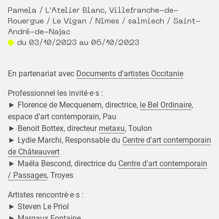
Pamela / L'Atelier Blanc, Villefranche-de-
Rouergue / Le Vigan / Nîmes / salmiech / Saint-
André-de-Najac
du 03/10/2023 au 06/10/2023
En partenariat avec
Documents d'artistes Occitanie
Professionnel·les invité·e·s :
► Florence de Mecquenem, directrice,
le Bel Ordinaire
,
espace d'art contemporain, Pau
► Benoit Bottex, directeur
metaxu
, Toulon
► Lydie Marchi, Responsable du
Centre d'art contemporain
de Châteauvert
► Maëla Bescond, directrice du
Centre d'art contemporain
/ Passages
, Troyes
Artistes rencontré·e·s :
► Steven Le Priol
► Margaux Fontaine