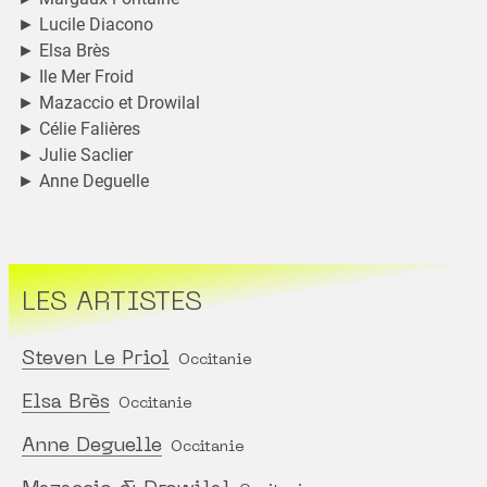
► Lucile Diacono
► Elsa Brès
► Ile Mer Froid
► Mazaccio et Drowilal
► Célie Falières
► Julie Saclier
► Anne Deguelle
LES ARTISTES
Steven Le Priol
Occitanie
Elsa Brès
Occitanie
Anne Deguelle
Occitanie