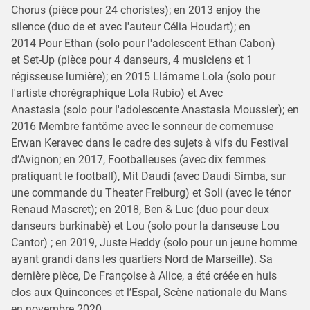
Chorus (pièce pour 24 choristes); en 2013 enjoy the
silence (duo de et avec l'auteur Célia Houdart); en
2014 Pour Ethan (solo pour l'adolescent Ethan Cabon)
et Set-Up (pièce pour 4 danseurs, 4 musiciens et 1
régisseuse lumière); en 2015 Llámame Lola (solo pour
l'artiste chorégraphique Lola Rubio) et Avec
Anastasia (solo pour l'adolescente Anastasia Moussier); en
2016 Membre fantôme avec le sonneur de cornemuse
Erwan Keravec dans le cadre des sujets à vifs du Festival
d’Avignon; en 2017, Footballeuses (avec dix femmes
pratiquant le football), Mit Daudi (avec Daudi Simba, sur
une commande du Theater Freiburg) et Soli (avec le ténor
Renaud Mascret); en 2018, Ben & Luc (duo pour deux
danseurs burkinabè) et Lou (solo pour la danseuse Lou
Cantor) ; en 2019, Juste Heddy (solo pour un jeune homme
ayant grandi dans les quartiers Nord de Marseille). Sa
dernière pièce, De Françoise à Alice, a été créée en huis
clos aux Quinconces et l’Espal, Scène nationale du Mans
en novembre 2020.