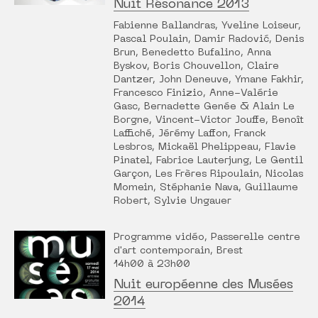
Nuit Résonance 2013
Fabienne Ballandras, Yveline Loiseur,
Pascal Poulain, Damir Radović, Denis
Brun, Benedetto Bufalino, Anna
Byskov, Boris Chouvellon, Claire
Dantzer, John Deneuve, Ymane Fakhir,
Francesco Finizio, Anne-Valérie
Gasc, Bernadette Genée & Alain Le
Borgne, Vincent-Victor Jouffe, Benoît
Laffiché, Jérémy Laffon, Franck
Lesbros, Mickaël Phelippeau, Flavie
Pinatel, Fabrice Lauterjung, Le Gentil
Garçon, Les Frères Ripoulain, Nicolas
Momein, Stéphanie Nava, Guillaume
Robert, Sylvie Ungauer
Programme vidéo, Passerelle centre
d'art contemporain, Brest
14h00 à 23h00
Nuit européenne des Musées
2014