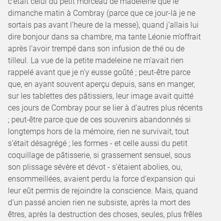
c’était celui du petit morceau de madeleine que le
dimanche matin à Combray (parce que ce jour-là je ne
sortais pas avant l’heure de la messe), quand j’allais lui
dire bonjour dans sa chambre, ma tante Léonie m’offrait
après l’avoir trempé dans son infusion de thé ou de
tilleul. La vue de la petite madeleine ne m’avait rien
rappelé avant que je n’y eusse goûté ; peut-être parce
que, en ayant souvent aperçu depuis, sans en manger,
sur les tablettes des pâtissiers, leur image avait quitté
ces jours de Combray pour se lier à d’autres plus récents
; peut-être parce que de ces souvenirs abandonnés si
longtemps hors de la mémoire, rien ne survivait, tout
s’était désagrégé ; les formes - et celle aussi du petit
coquillage de pâtisserie, si grassement sensuel, sous
son plissage sévère et dévot - s’étaient abolies, ou,
ensommeillées, avaient perdu la force d’expansion qui
leur eût permis de rejoindre la conscience. Mais, quand
d’un passé ancien rien ne subsiste, après la mort des
êtres, après la destruction des choses, seules, plus frêles