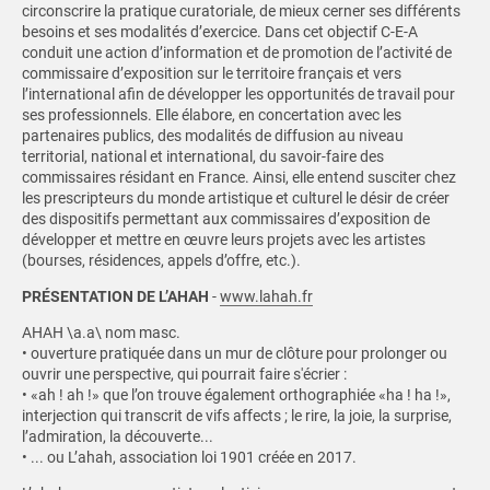
circonscrire la pratique curatoriale, de mieux cerner ses différents
besoins et ses modalités d’exercice. Dans cet objectif C-E-A
conduit une action d’information et de promotion de l’activité de
commissaire d’exposition sur le territoire français et vers
l’international afin de développer les opportunités de travail pour
ses professionnels. Elle élabore, en concertation avec les
partenaires publics, des modalités de diffusion au niveau
territorial, national et international, du savoir-faire des
commissaires résidant en France. Ainsi, elle entend susciter chez
les prescripteurs du monde artistique et culturel le désir de créer
des dispositifs permettant aux commissaires d’exposition de
développer et mettre en œuvre leurs projets avec les artistes
(bourses, résidences, appels d’offre, etc.).
PRÉSENTATION DE L’AHAH
-
www.lahah.fr
AHAH \a.a\ nom masc.
• ouverture pratiquée dans un mur de clôture pour prolonger ou
ouvrir une perspective, qui pourrait faire s'écrier :
• «ah ! ah !» que l’on trouve également orthographiée «ha ! ha !»,
interjection qui transcrit de vifs affects ; le rire, la joie, la surprise,
l’admiration, la découverte...
• ... ou L’ahah, association loi 1901 créée en 2017.