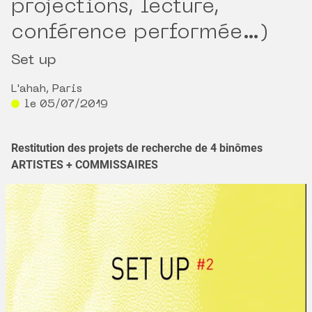
projections, lecture,
conférence performée…)
Set up
L'ahah, Paris
le 05/07/2019
Restitution des projets de recherche de 4 binômes
ARTISTES + COMMISSAIRES
Vendredi 5 juillet 2019, de 18h30 à 22h
L’ahah, 4 cité Griset + 24-26 rue Moret, Paris 11e
Soirée organisée par le Réseau documents d’artistes et C-E-
A, en partenariat avec L'ahah.
Avec :
Anne-Sophie Turion et Jeanne Moynot + Richard Neyroud