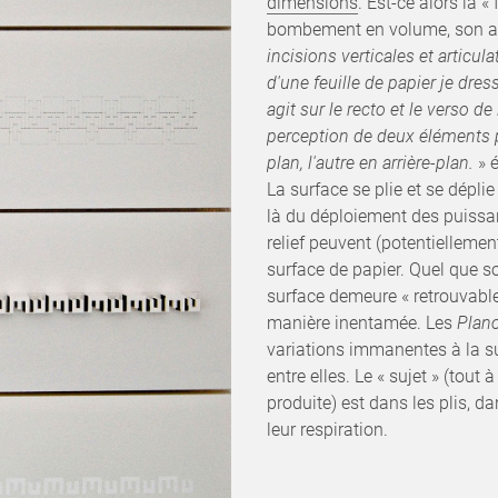
dimensions
. Est-ce alors la «
bombement en volume, son arr
incisions verticales et articul
d'une feuille de papier je dres
agit sur le recto et le verso d
perception de deux éléments pa
plan, l'autre en arrière-plan.
» é
La surface se plie et se déplie
là du déploiement des puissan
relief peuvent (potentiellemen
surface de papier. Quel que s
surface demeure « retrouvable 
manière inentamée. Les
Plan
variations immanentes à la su
entre elles. Le « sujet » (tout à 
produite) est dans les plis, d
leur respiration.