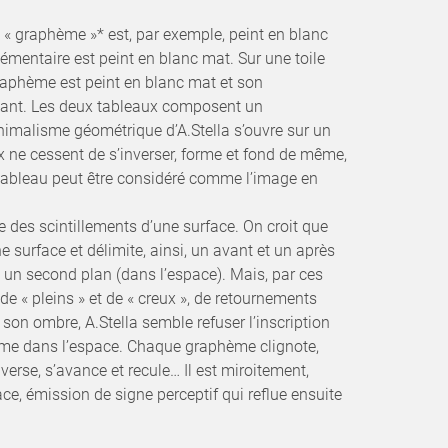
n « graphème »* est, par exemple, peint en blanc
émentaire est peint en blanc mat. Sur une toile
raphème est peint en blanc mat et son
lant. Les deux tableaux composent un
minimalisme géométrique d’A.Stella s’ouvre sur un
ux ne cessent de s’inverser, forme et fond de même,
tableau peut être considéré comme l’image en
des scintillements d’une surface. On croit que
une surface et délimite, ainsi, un avant et un après
t un second plan (dans l’espace). Mais, par ces
 de « pleins » et de « creux », de retournements
son ombre, A.Stella semble refuser l’inscription
mme dans l’espace. Chaque graphème clignote,
nverse, s’avance et recule… Il est miroitement,
ce, émission de signe perceptif qui reflue ensuite