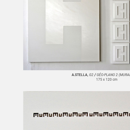
A.STELLA,
G2
/
GÉO-PLANO 2 (MURA
175 x 120 cm