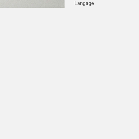
Langage
Cette tautologie géométrique, 
moi, traversée par une autre
épurées certes, mais ce sont a
re, 2014. 90 x 85 x 2 cm
indéterminé, fragmentaire) ver
parole inconnue, une langue é
d'artistes
qui, pour elle, sont 
surfaces, et de les relier entr
livres, et l’on ne peut s'empê
potentiels.
La dernière œuvre de A.Stella
précisément un «
Bibliogram
dont le grand « U » complémenta
Le texte, les mots affleurent 
Mais comme les formes ne dés
articulation en
percepts
, les 
ni message. Nous sommes à la l
sens. Et nous sommes, aussi et
lettre et la représentation de c