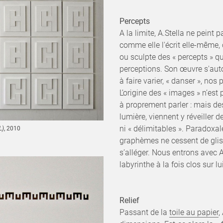
Percepts
A la limite, A.Stella ne peint 
comme elle l'écrit elle-même, 
ou sculpte des « percepts » qu
perceptions. Son œuvre s'auto
à faire varier, « danser », nos
L’origine des « images » n’est p
à proprement parler : mais des
lumière, viennent y réveiller 
ni « délimitables ». Paradoxal
L)
, 2010
graphèmes ne cessent de gliss
s’alléger. Nous entrons avec A
labyrinthe à la fois clos sur l
Relief
Passant de la
toile au papier
,