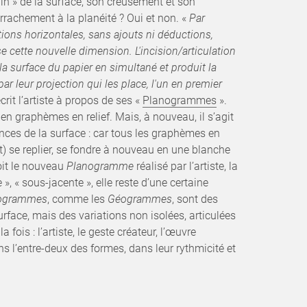
 fin » de la surface, son creusement et son
achement à la planéité ? Oui et non. «
Par
ations horizontales, sans ajouts ni déductions,
se cette nouvelle dimension. L'incision/articulation
e la surface du papier en simultané et produit la
r leur projection qui les place, l'un en premier
crit l’artiste à propos de ses «
Planogrammes
».
 en graphèmes en relief. Mais, à nouveau, il s’agit
ces de la surface : car tous les graphèmes en
t) se replier, se fondre à nouveau en une blanche
oit le nouveau
Planogramme
réalisé par l’artiste, la
», « sous-jacente », elle reste d’une certaine
ogrammes
, comme les
Géogrammes
, sont des
rface, mais des variations non isolées, articulées
la fois : l’artiste, le geste créateur, l’œuvre
ans l’entre-deux des formes, dans leur rythmicité et