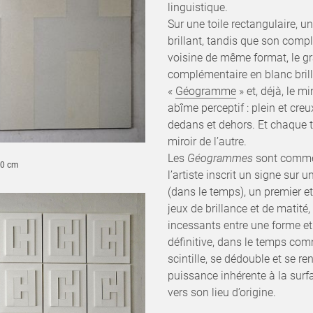
linguistique.
Sur une toile rectangulaire, u
brillant, tandis que son compl
voisine de même format, le g
complémentaire en blanc bril
«
Géogramme
» et, déjà, le 
abîme perceptif : plein et cre
dedans et dehors. Et chaque 
miroir de l’autre.
Les
Géogrammes
sont comme 
120 cm
l’artiste inscrit un signe sur 
(dans le temps), un premier e
jeux de brillance et de matité,
incessants entre une forme et 
définitive, dans le temps co
scintille, se dédouble et se re
puissance inhérente à la surfa
vers son lieu d’origine.