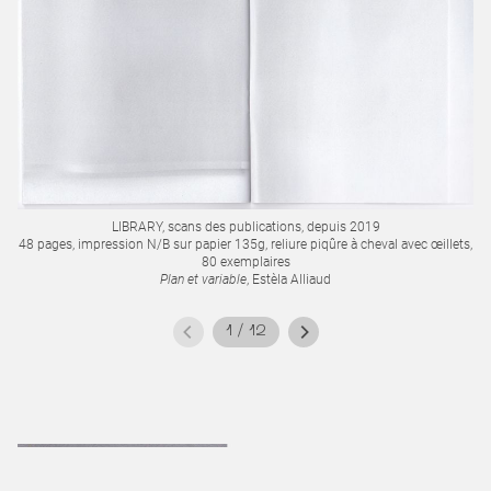
LIBRARY, scans des publications, depuis 2019
48
48 pages, impression N/B sur papier 135g, reliure piqûre à cheval avec œillets,
80 exemplaires
Plan et variable
, Estèla Alliaud
1
/
12