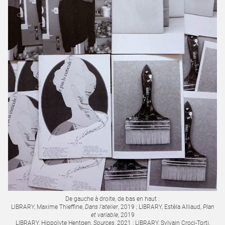
De gauche à droite, de bas en haut :
LIBRARY, Maxime Thieffine,
Dans l’atelier
, 2019 ; LIBRARY, Estèla Alliaud,
Plan
et variable
, 2019
LIBRARY, Hippolyte Hentgen,
Sources
, 2021 ; LIBRARY, Sylvain Croci-Torti,