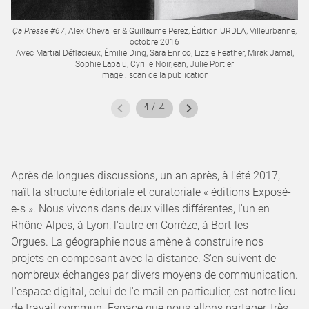
Ça Presse #67
, Alex Chevalier & Guillaume Perez, Édition URDLA, Villeurbanne,
Ça
octobre 2016
Avec Martial Déflacieux, Émilie Ding, Sara Enrico, Lizzie Feather, Mirak Jamal,
A
Sophie Lapalu, Cyrille Noirjean, Julie Portier
Image : scan de la publication
1
/
4
Après de longues discussions, un an après, à l'été 2017,
naît la structure éditoriale et curatoriale « éditions Exposé-
e-s ». Nous vivons dans deux villes différentes, l'un en
Rhône-Alpes, à Lyon, l'autre en Corrèze, à Bort-les-
Orgues. La géographie nous amène à construire nos
projets en composant avec la distance. S'en suivent de
nombreux échanges par divers moyens de communication.
L'espace digital, celui de l'e-mail en particulier, est notre lieu
de travail commun. Espace que nous allons partager, très