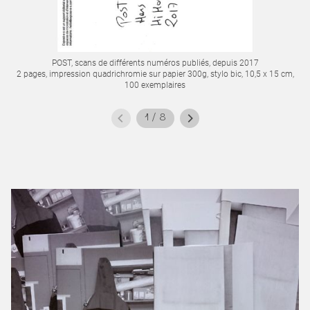
POST, scans de différents numéros publiés, depuis 2017
2
2 pages, impression quadrichromie sur papier 300g, stylo bic, 10,5 x 15 cm,
100 exemplaires
1
/
8