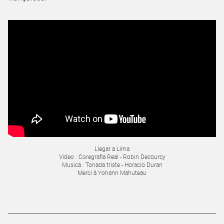
Llegar a Lima
Video : Coregrafia Real - Robin Decourcy
Musica : Tonada triste - Horacio Duran
Merci à Yohann Mahuteau