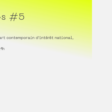
·s #5
'art contemporain d'intérêt national,
21h