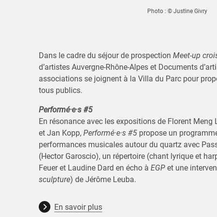
Photo : © Justine Givry
Dans le cadre du séjour de prospection
Meet-up croi
d’artistes Auvergne-Rhône-Alpes et Documents d’arti
associations se joignent à la Villa du Parc pour pro
tous publics.
Performé·e·s #5
En résonance avec les expositions de Florent Meng Le
et Jan Kopp,
Performé·e·s #5
propose un programme
performances musicales autour du quartz avec Pass
(Hector Garoscio), un répertoire (chant lyrique et har
Feuer et Laudine Dard en écho à
EGP
et une interven
sculpture
) de Jérôme Leuba.
En savoir plus