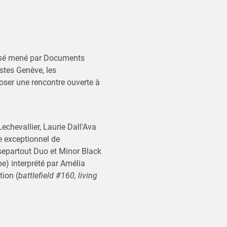
sé
mené par Documents
stes Genève, les
poser une rencontre ouverte à
chevallier, Laurie Dall'Ava
 exceptionnel de
epartout Duo et Minor Black
pe) interprété par Amélia
tion (
battlefield #160, living