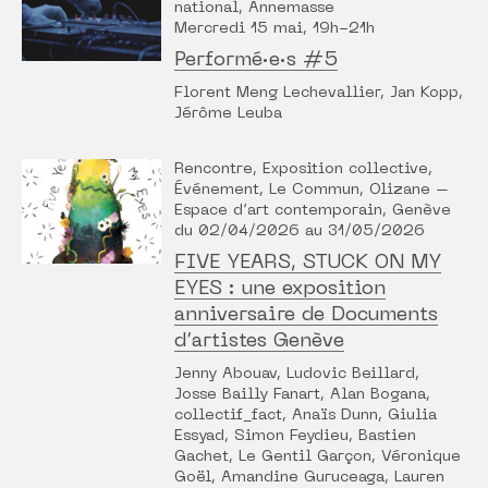
national, Annemasse
Mercredi 15 mai, 19h-21h
Performé·e·s #5
Florent Meng Lechevallier, Jan Kopp,
Jérôme Leuba
Rencontre, Exposition collective,
Événement, Le Commun, Olizane –
Espace d’art contemporain, Genève
du 02/04/2026 au 31/05/2026
FIVE YEARS, STUCK ON MY
EYES : une exposition
anniversaire de Documents
d’artistes Genève
Jenny Abouav, Ludovic Beillard,
Josse Bailly Fanart, Alan Bogana,
collectif_fact, Anaïs Dunn, Giulia
Essyad, Simon Feydieu, Bastien
Gachet, Le Gentil Garçon, Véronique
Goël, Amandine Guruceaga, Lauren