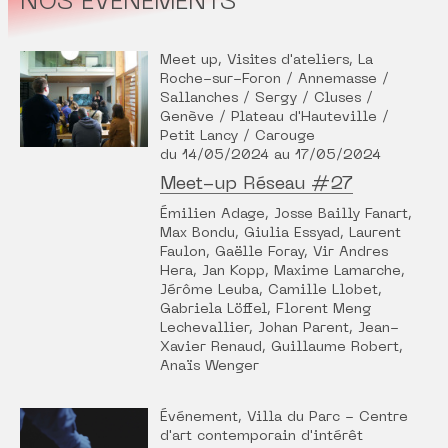
NOS ÉVÉNEMENTS
Meet up, Visites d'ateliers, La
Roche-sur-Foron / Annemasse /
Sallanches / Sergy / Cluses /
Genève / Plateau d'Hauteville /
Petit Lancy / Carouge
du 14/05/2024 au 17/05/2024
Meet-up Réseau #27
Émilien Adage, Josse Bailly Fanart,
Max Bondu, Giulia Essyad, Laurent
Faulon, Gaëlle Foray, Vir Andres
Hera, Jan Kopp, Maxime Lamarche,
Jérôme Leuba, Camille Llobet,
Gabriela Löffel, Florent Meng
Lechevallier, Johan Parent, Jean-
Xavier Renaud, Guillaume Robert,
Anaïs Wenger
Événement, Villa du Parc - Centre
d'art contemporain d'intérêt