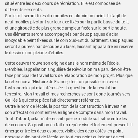
situé entre les deux cours de récréation. Elle est composée de
différents éléments.
Sur le toit seront fixés dix mobiles en aluminium peint. Il s'agit de
neuf mobiles pivotant sur leur axe fixés sur la partie basse du toit,
et une girouette de plus grande ampleur fixée sur la partie haute.
Ces éléments seront accompagnés par deux plaques d'acier
inoxydable peint fixées sur le coin Sud-Est du bâtiment. Ces plaques
seront ajourées par découpe au laser, laissant apparaître en réserve
le dessin d'une pléiade d'étoiles.
Cette oeuvre trouve son origine dans le nom même de l'école.
D'emblée, l'appellation singulière de Révolution m'a paru devoir être
l'axe principal de travail lors de l'élaboration de mon projet. Plus que
la référence à l'Histoire de France, c'est un possible lien avec
l'astronomie qui m'a intéressée : la question de la révolution
terrestre. Mon travail et mes recherches se sont donc tournés vers
Galilée à qui cette pièce fait directement référence.
Outre le nom de l'école, la position de la construction à investir et
son affectation sont entrés en ligne de compte dans mon travail.
Tout d'abord, cela m'intéressait que ce module soit situé entre les
deux cours. Sa position en fait un repère visuel fortement présent. Il
émerge entre les deux espaces, visible des deux côtés, en point
presque culminant de l'école, en tout cas point culminant de cet