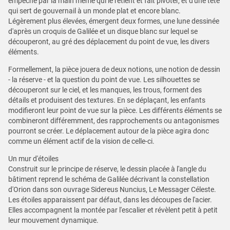
empêché par la main même qui le retient et fait pivoter, et d'une tête
qui sert de gouvernail à un monde plat et encore blanc.
Légèrement plus élevées, émergent deux formes, une lune dessinée
d'après un croquis de Galilée et un disque blanc sur lequel se
découperont, au gré des déplacement du point de vue, les divers
éléments.
Formellement, la pièce jouera de deux notions, une notion de dessin
- la réserve - et la question du point de vue. Les silhouettes se
découperont sur le ciel, et les manques, les trous, forment des
détails et produisent des textures. En se déplaçant, les enfants
modifieront leur point de vue sur la pièce. Les différents éléments se
combineront différemment, des rapprochements ou antagonismes
pourront se créer. Le déplacement autour de la pièce agira donc
comme un élément actif de la vision de celle-ci.
Un mur d'étoiles
Construit sur le principe de réserve, le dessin placée à l'angle du
bâtiment reprend le schéma de Galilée décrivant la constellation
d'Orion dans son ouvrage Sidereus Nuncius, Le Messager Céleste.
Les étoiles apparaissent par défaut, dans les découpes de l'acier.
Elles accompagnent la montée par l'escalier et révèlent petit à petit
leur mouvement dynamique.