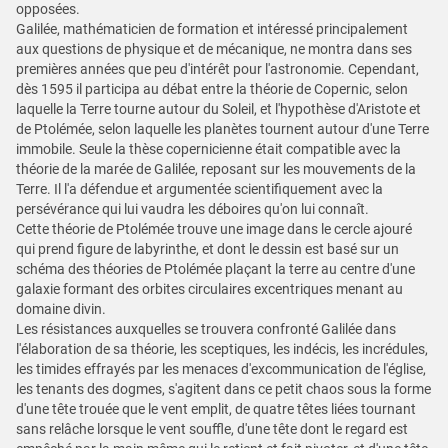
opposées.
Galilée, mathématicien de formation et intéressé principalement
aux questions de physique et de mécanique, ne montra dans ses
premières années que peu d'intérêt pour l'astronomie. Cependant,
dès 1595 il participa au débat entre la théorie de Copernic, selon
laquelle la Terre tourne autour du Soleil, et l'hypothèse d'Aristote et
de Ptolémée, selon laquelle les planètes tournent autour d'une Terre
immobile. Seule la thèse copernicienne était compatible avec la
théorie de la marée de Galilée, reposant sur les mouvements de la
Terre. Il l'a défendue et argumentée scientifiquement avec la
persévérance qui lui vaudra les déboires qu'on lui connaît.
Cette théorie de Ptolémée trouve une image dans le cercle ajouré
qui prend figure de labyrinthe, et dont le dessin est basé sur un
schéma des théories de Ptolémée plaçant la terre au centre d'une
galaxie formant des orbites circulaires excentriques menant au
domaine divin.
Les résistances auxquelles se trouvera confronté Galilée dans
l'élaboration de sa théorie, les sceptiques, les indécis, les incrédules,
les timides effrayés par les menaces d'excommunication de l'église,
les tenants des dogmes, s'agitent dans ce petit chaos sous la forme
d'une tête trouée que le vent emplit, de quatre têtes liées tournant
sans relâche lorsque le vent souffle, d'une tête dont le regard est