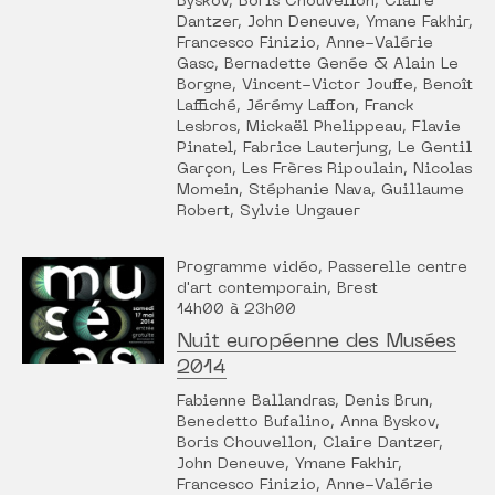
Byskov, Boris Chouvellon, Claire
Dantzer, John Deneuve, Ymane Fakhir,
Francesco Finizio, Anne-Valérie
Gasc, Bernadette Genée & Alain Le
Borgne, Vincent-Victor Jouffe, Benoît
Laffiché, Jérémy Laffon, Franck
Lesbros, Mickaël Phelippeau, Flavie
Pinatel, Fabrice Lauterjung, Le Gentil
Garçon, Les Frères Ripoulain, Nicolas
Momein, Stéphanie Nava, Guillaume
Robert, Sylvie Ungauer
Programme vidéo, Passerelle centre
d'art contemporain, Brest
14h00 à 23h00
Nuit européenne des Musées
2014
Fabienne Ballandras, Denis Brun,
Benedetto Bufalino, Anna Byskov,
Boris Chouvellon, Claire Dantzer,
John Deneuve, Ymane Fakhir,
Francesco Finizio, Anne-Valérie