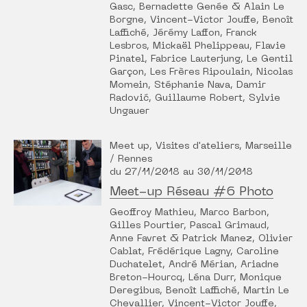
Gasc, Bernadette Genée & Alain Le
Borgne, Vincent-Victor Jouffe, Benoît
Laffiché, Jérémy Laffon, Franck
Lesbros, Mickaël Phelippeau, Flavie
Pinatel, Fabrice Lauterjung, Le Gentil
Garçon, Les Frères Ripoulain, Nicolas
Momein, Stéphanie Nava, Damir
Radović, Guillaume Robert, Sylvie
Ungauer
Meet up, Visites d'ateliers, Marseille
/ Rennes
du 27/11/2018 au 30/11/2018
Meet-up Réseau #6 Photo
Geoffroy Mathieu, Marco Barbon,
Gilles Pourtier, Pascal Grimaud,
Anne Favret & Patrick Manez, Olivier
Cablat, Frédérique Lagny, Caroline
Duchatelet, André Mérian, Ariadne
Breton-Hourcq, Léna Durr, Monique
Deregibus, Benoît Laffiché, Martin Le
Chevallier, Vincent-Victor Jouffe,