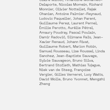
Claire Mitout, Amandine Mohamed-
Delaporte, Nicolas Momein, Richard
Monnier, Olivier Nottellet, Rajak
Ohanian, Antoine Palmier-Reynaud,
Ludovic Paquelier, Johan Parent,
Guillaume Perez, Laurent Pernel,
Émilie Perotto, Aurélie Pétrel,
Amaury Poudray, Pascal Poulain,
Damir Radović, Slimane Raïs, Jean-
Xavier Renaud, Johann Rivat,
Guillaume Robert, Marion Robin,
Samuel Rousseau, Lise Roussel, Linda
Sanchez, Jean-Baptiste Sauvage,
Sylvie Sauvageon, Bruno Silva,
Bertrand Stofleth, Mathias Tujague,
Niek van de Steeg, Françoise
Vergier, Gilles Verneret, Lucy Watts,
David Wolle, Bruno Yvonnet, Mengzhi
Zheng