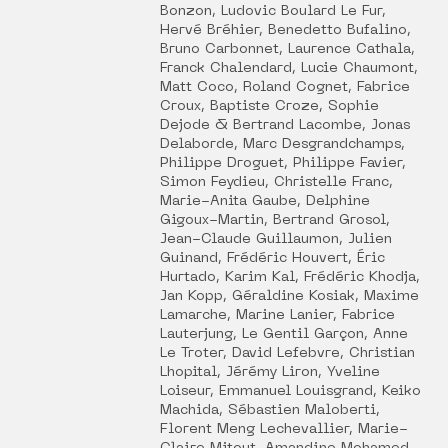
Bonzon, Ludovic Boulard Le Fur,
Hervé Bréhier, Benedetto Bufalino,
Bruno Carbonnet, Laurence Cathala,
Franck Chalendard, Lucie Chaumont,
Matt Coco, Roland Cognet, Fabrice
Croux, Baptiste Croze, Sophie
Dejode & Bertrand Lacombe, Jonas
Delaborde, Marc Desgrandchamps,
Philippe Droguet, Philippe Favier,
Simon Feydieu, Christelle Franc,
Marie-Anita Gaube, Delphine
Gigoux-Martin, Bertrand Grosol,
Jean-Claude Guillaumon, Julien
Guinand, Frédéric Houvert, Éric
Hurtado, Karim Kal, Frédéric Khodja,
Jan Kopp, Géraldine Kosiak, Maxime
Lamarche, Marine Lanier, Fabrice
Lauterjung, Le Gentil Garçon, Anne
Le Troter, David Lefebvre, Christian
Lhopital, Jérémy Liron, Yveline
Loiseur, Emmanuel Louisgrand, Keiko
Machida, Sébastien Maloberti,
Florent Meng Lechevallier, Marie-