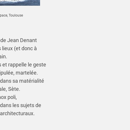
space, Toulouse
ail de Jean Denant
 lieux (et donc à
ain.
 et rappelle le geste
ipulée, martelée.
 dans sa matérialité
ale, Sète.
ox poli,
dans les sujets de
 architecturaux.