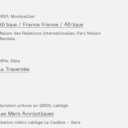
2021, Montpellier
Afrique / France France / Afrique
Maison des Relations internationales, Parc Nelson
Mandela
2014, Sète
La Traversée
Livraison prévue en 2028, Labège
Les Mers Amniotiques
Station métro Labège La Cadène - Gare