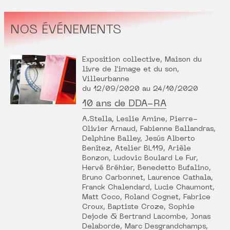
NOS ÉVÉNEMENTS
Exposition collective, Maison du
livre de l'image et du son,
Villeurbanne
du 12/09/2020 au 24/10/2020
10 ans de DDA-RA
A.Stella, Leslie Amine, Pierre-
Olivier Arnaud, Fabienne Ballandras,
Delphine Balley, Jesús Alberto
Benítez, Atelier BL119, Arièle
Bonzon, Ludovic Boulard Le Fur,
Hervé Bréhier, Benedetto Bufalino,
Bruno Carbonnet, Laurence Cathala,
Franck Chalendard, Lucie Chaumont,
Matt Coco, Roland Cognet, Fabrice
Croux, Baptiste Croze, Sophie
Dejode & Bertrand Lacombe, Jonas
Delaborde, Marc Desgrandchamps,