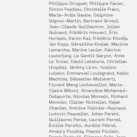
Philippe Droguet, Philippe Favier,
Simon Feydieu, Christelle Franc,
Marie-Anita Gaube, Delphine
Gigoux-Martin, Bertrand Grosol,
Jean-Claude Guillaumon, Julien
Guinand, Frédéric Houvert, Éric
Hurtado, Karim Kal, Frédéric Khodja,
Jan Kopp, Géraldine Kosiak, Maxime
Lamarche, Marine Lanier, Fabrice
Lauterjung, Le Gentil Garçon, Anne
Le Troter, David Lefebvre, Christian
Lhopital, Jérémy Liron, Yveline
Loiseur, Emmanuel Louisgrand, Keiko
Machida, Sébastien Maloberti,
Florent Meng Lechevallier, Marie-
Claire Mitout, Amandine Mohamed-
Delaporte, Nicolas Momein, Richard
Monnier, Olivier Nottellet, Rajak
Ohanian, Antoine Palmier-Reynaud,
Ludovic Paquelier, Johan Parent,
Guillaume Perez, Laurent Pernel,
Émilie Perotto, Aurélie Pétrel,
Amaury Poudray, Pascal Poulain,