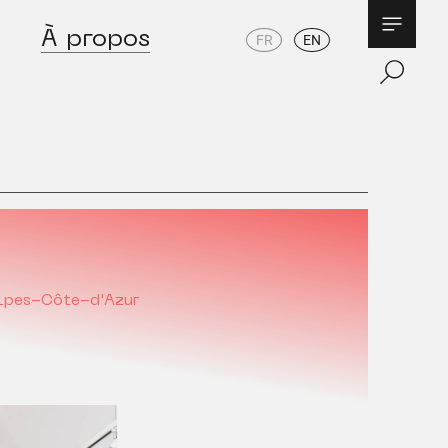
À propos
FR
EN
lpes-Côte-d'Azur