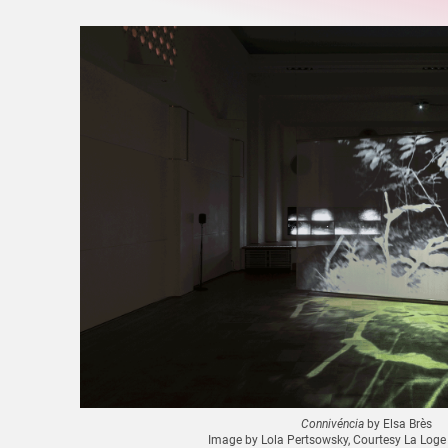
Connivéncia
by Elsa Brès
Image by Lola Pertsowsky, Courtesy La Loge a