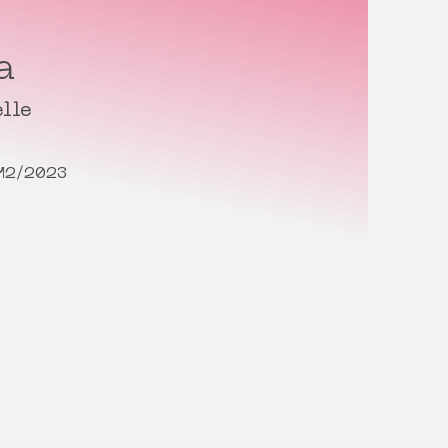
a
lle
/12/2023