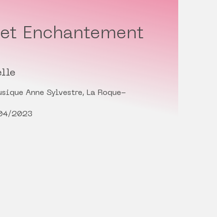
 et Enchantement
lle
sique Anne Sylvestre, La Roque-
/04/2023