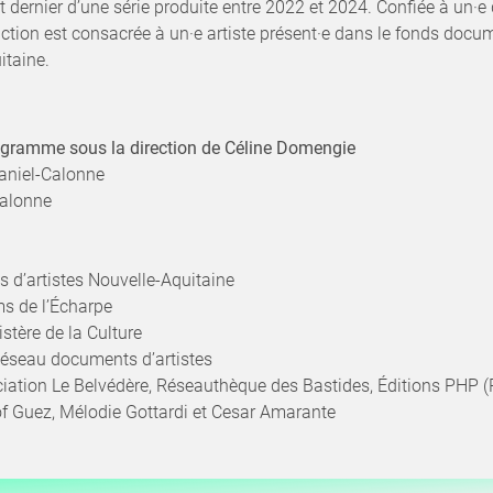
et dernier d’une série produite entre 2022 et 2024. Confiée à un·
ction est consacrée à un·e artiste présent·e dans le fonds doc
itaine.
ogramme sous la direction de Céline Domengie
Daniel-Calonne
Calonne
 d’artistes Nouvelle-Aquitaine
ms de l’Écharpe
stère de la Culture
 Réseau documents d’artistes
iation Le Belvédère, Réseauthèque des Bastides, Éditions PHP (
of Guez, Mélodie Gottardi et Cesar Amarante