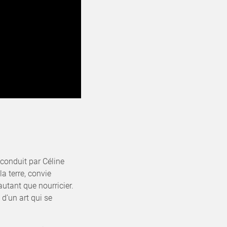
 conduit par Céline
a terre, convie
autant que nourricier.
d’un art qui se