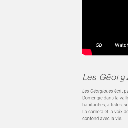
Les Géorg
Les Géorgiques
écrit p
Domengie dans la vallée
habitant·es, artistes, 
La caméra et la voix de
confond avec la vie.