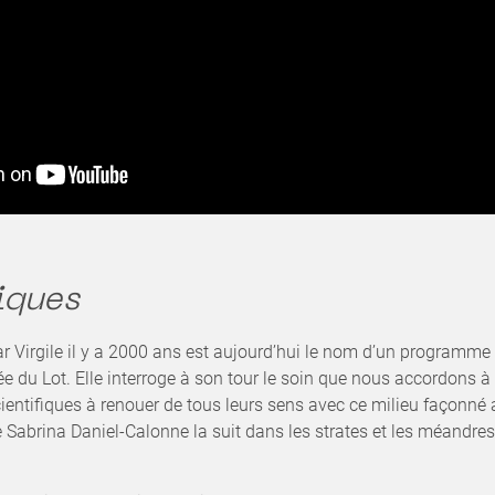
iques
ar Virgile il y a 2000 ans est aujourd’hui le nom d’un programme
 du Lot. Elle interroge à son tour le soin que nous accordons à l
scientifiques à renouer de tous leurs sens avec ce milieu façonné 
 Sabrina Daniel-Calonne la suit dans les strates et les méandres 