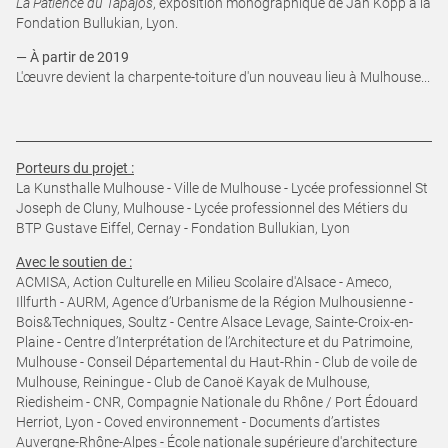
La Patience du Tapajós
, exposition monographique de Jan Kopp à la
Fondation Bullukian, Lyon.
— À partir de 2019
L'œuvre devient la charpente-toiture d'un nouveau lieu à Mulhouse...
Porteurs du projet :
La Kunsthalle Mulhouse - Ville de Mulhouse - Lycée professionnel St
Joseph de Cluny, Mulhouse - Lycée professionnel des Métiers du
BTP Gustave Eiffel, Cernay - Fondation Bullukian, Lyon
Avec le soutien de :
ACMISA, Action Culturelle en Milieu Scolaire d'Alsace - Ameco,
Illfurth - AURM, Agence d’Urbanisme de la Région Mulhousienne -
Bois&Techniques, Soultz - Centre Alsace Levage, Sainte-Croix-en-
Plaine - Centre d’Interprétation de l’Architecture et du Patrimoine,
Mulhouse - Conseil Départemental du Haut-Rhin - Club de voile de
Mulhouse, Reiningue - Club de Canoë Kayak de Mulhouse,
Riedisheim - CNR, Compagnie Nationale du Rhône / Port Édouard
Herriot, Lyon - Coved environnement - Documents d’artistes
Auvergne-Rhône-Alpes - École nationale supérieure d'architecture