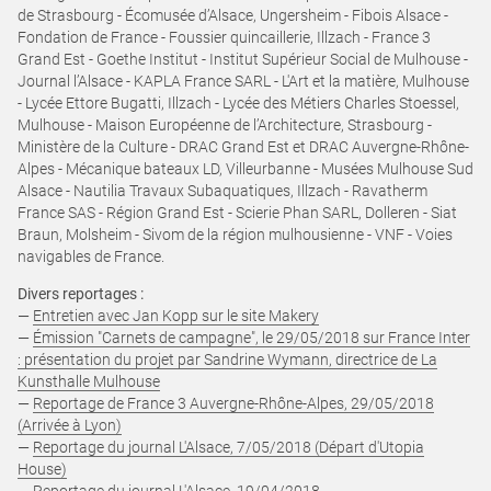
de Strasbourg - Écomusée d’Alsace, Ungersheim - Fibois Alsace -
Fondation de France - Foussier quincaillerie, Illzach - France 3
Grand Est - Goethe Institut - Institut Supérieur Social de Mulhouse -
Journal l’Alsace - KAPLA France SARL - L'Art et la matière, Mulhouse
- Lycée Ettore Bugatti, Illzach - Lycée des Métiers Charles Stoessel,
Mulhouse - Maison Européenne de l’Architecture, Strasbourg -
Ministère de la Culture - DRAC Grand Est et DRAC Auvergne-Rhône-
Alpes - Mécanique bateaux LD, Villeurbanne - Musées Mulhouse Sud
Alsace - Nautilia Travaux Subaquatiques, Illzach - Ravatherm
France SAS - Région Grand Est - Scierie Phan SARL, Dolleren - Siat
Braun, Molsheim - Sivom de la région mulhousienne - VNF - Voies
navigables de France.
Divers reportages :
—
Entretien avec Jan Kopp sur le site Makery
—
Émission "Carnets de campagne", le 29/05/2018 sur France Inter
: présentation du projet par Sandrine Wymann, directrice de La
Kunsthalle Mulhouse
—
Reportage de France 3 Auvergne-Rhône-Alpes, 29/05/2018
(Arrivée à Lyon)
—
Reportage du journal L'Alsace, 7/05/2018 (Départ d'Utopia
House)
—
Reportage du journal L'Alsace, 19/04/2018