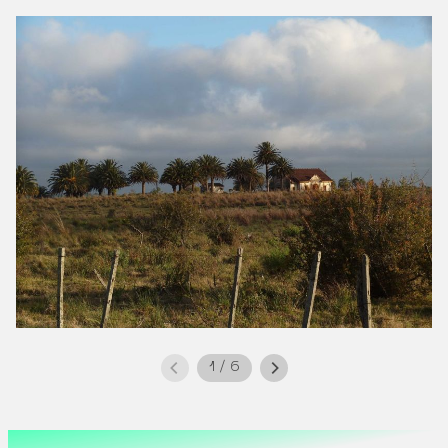
1
/
6