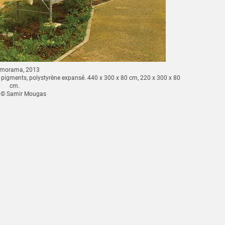
morama, 2013
e, pigments, polystyrène expansé. 440 x 300 x 80 cm, 220 x 300 x 80
Etagères e
cm.
 © Samir Mougas