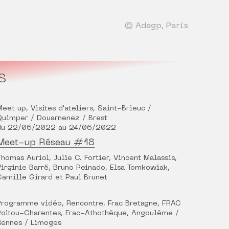
© Adagp, Paris
S
Meet up, Visites d'ateliers, Saint-Brieuc /
Quimper / Douarnenez / Brest
du 22/06/2022 au 24/06/2022
Meet-up Réseau #18
Thomas Auriol, Julie C. Fortier, Vincent Malassis,
Virginie Barré, Bruno Peinado, Elsa Tomkowiak,
Camille Girard et Paul Brunet
Programme vidéo, Rencontre, Frac Bretagne, FRAC
Poitou-Charentes, Frac-Athothèque, Angoulême /
Rennes / Limoges