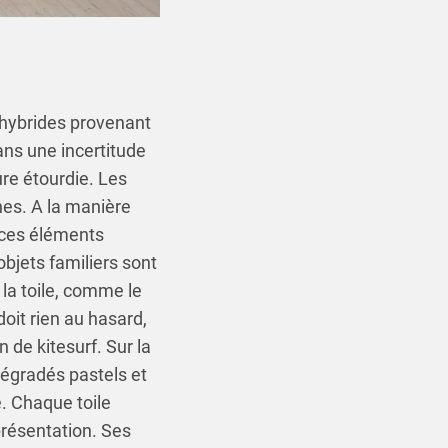
 hybrides provenant
ans une incertitude
ure étourdie. Les
es. A la manière
e ces éléments
objets familiers sont
 la toile, comme le
doit rien au hasard,
 de kitesurf. Sur la
 dégradés pastels et
e. Chaque toile
eprésentation. Ses