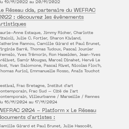
du 19/11/2022 au 20/11/2022
Le Réseau dda, partenaire du WEFRAC
2022 : découvrez les évènements
artistiques
Laurie-Anne Estaque, Jimmy Richer, Charlotte
Vitaioli, Julie C. Fortier, Sharon Kivland,
Catherine Rannou, Camille Girard et Paul Brunet,
Virginie Barré, Thomas Tudoux, Pascal Jounier
Tremelo, Yves Trémorin, Ron Haselden, Jean-Yves
Brélivet, Samir Mougas, Marcel Dinahet, Hervé Le
Nost, Yvan Salomone, Pascal Rivet, Nicolas Floc'h,
Thomas Auriol, Emmanuelle Rosso, Anaïs Touchot
Festival, Frac Bretagne, Institut d'art
contemporain, Frac Sud – Cité de l’art
contemporain, Villeurbanne / Marseille / Rennes
du 16/11/2024 au 17/11/2024
WEFRAC 2024 - Platform x Le Réseau
documents d'artistes :
Camille Girard et Paul Brunet, Julie Hascoët,