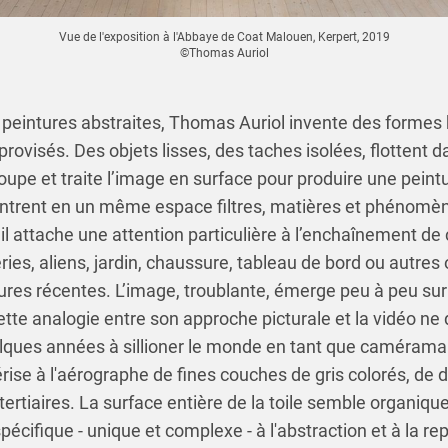
Vue de l'exposition à l'Abbaye de Coat Malouen, Kerpert, 2019
©Thomas Auriol
peintures abstraites, Thomas Auriol invente des formes
provisés. Des objets lisses, des taches isolées, flottent d
écoupe et traite l’image en surface pour produire une peint
trent en un même espace filtres, matières et phénomèn
il attache une attention particulière à l’enchaînement d
ries, aliens, jardin, chaussure, tableau de bord ou autres 
tures récentes. L’image, troublante, émerge peu à peu sur
ette analogie entre son approche picturale et la vidéo ne 
elques années à sillioner le monde en tant que caméraman
lvérise à l'aérographe de fines couches de gris colorés, de
tertiaires. La surface entière de la toile semble organiqu
spécifique - unique et complexe - à l'abstraction et à la r