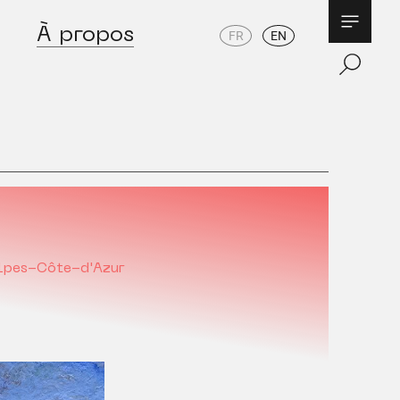
À propos
FR
EN
lpes-Côte-d'Azur