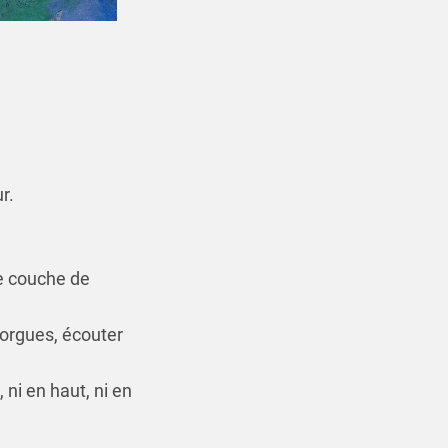
r.
ne couche de
 orgues, écouter
, ni en haut, ni en