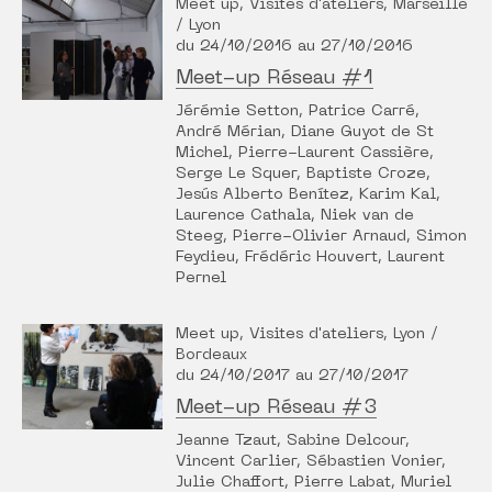
Meet up, Visites d'ateliers, Marseille
/ Lyon
du 24/10/2016 au 27/10/2016
Meet-up Réseau #1
Jérémie Setton, Patrice Carré,
André Mérian, Diane Guyot de St
Michel, Pierre-Laurent Cassière,
Serge Le Squer, Baptiste Croze,
Jesús Alberto Benítez, Karim Kal,
Laurence Cathala, Niek van de
Steeg, Pierre-Olivier Arnaud, Simon
Feydieu, Frédéric Houvert, Laurent
Pernel
Meet up, Visites d'ateliers, Lyon /
Bordeaux
du 24/10/2017 au 27/10/2017
Meet-up Réseau #3
Jeanne Tzaut, Sabine Delcour,
Vincent Carlier, Sébastien Vonier,
Julie Chaffort, Pierre Labat, Muriel