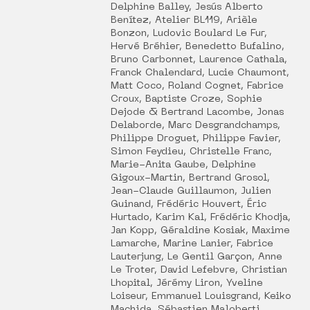
Delphine Balley, Jesús Alberto
Benítez, Atelier BL119, Arièle
Bonzon, Ludovic Boulard Le Fur,
Hervé Bréhier, Benedetto Bufalino,
Bruno Carbonnet, Laurence Cathala,
Franck Chalendard, Lucie Chaumont,
Matt Coco, Roland Cognet, Fabrice
Croux, Baptiste Croze, Sophie
Dejode & Bertrand Lacombe, Jonas
Delaborde, Marc Desgrandchamps,
Philippe Droguet, Philippe Favier,
Simon Feydieu, Christelle Franc,
Marie-Anita Gaube, Delphine
Gigoux-Martin, Bertrand Grosol,
Jean-Claude Guillaumon, Julien
Guinand, Frédéric Houvert, Éric
Hurtado, Karim Kal, Frédéric Khodja,
Jan Kopp, Géraldine Kosiak, Maxime
Lamarche, Marine Lanier, Fabrice
Lauterjung, Le Gentil Garçon, Anne
Le Troter, David Lefebvre, Christian
Lhopital, Jérémy Liron, Yveline
Loiseur, Emmanuel Louisgrand, Keiko
Machida, Sébastien Maloberti,