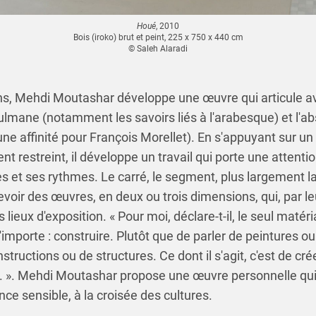
Houé
, 2010
Bois (iroko) brut et peint, 225 x 750 x 440 cm
© Saleh Alaradi
ns, Mehdi Moutashar développe une œuvre qui articule av
lmane (notamment les savoirs liés à l'arabesque) et l'ab
e affinité pour François Morellet). En s'appuyant sur un
t restreint, il développe un travail qui porte une attentio
s et ses rythmes. Le carré, le segment, plus largement la
voir des œuvres, en deux ou trois dimensions, qui, par l
 lieux d'exposition. « Pour moi, déclare-t-il, le seul matéri
'importe : construire. Plutôt que de parler de peintures ou
structions ou de structures. Ce dont il s'agit, c'est de cr
 ». Mehdi Moutashar propose une œuvre personnelle qui
e sensible, à la croisée des cultures.