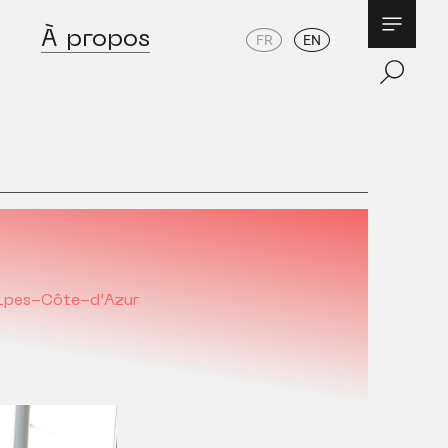
À propos
FR
EN
lpes-Côte-d'Azur