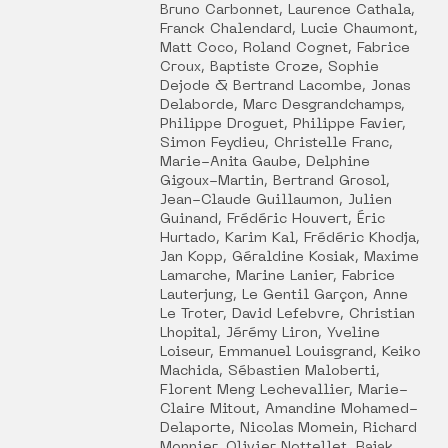
Bruno Carbonnet, Laurence Cathala,
Franck Chalendard, Lucie Chaumont,
Matt Coco, Roland Cognet, Fabrice
Croux, Baptiste Croze, Sophie
Dejode & Bertrand Lacombe, Jonas
Delaborde, Marc Desgrandchamps,
Philippe Droguet, Philippe Favier,
Simon Feydieu, Christelle Franc,
Marie-Anita Gaube, Delphine
Gigoux-Martin, Bertrand Grosol,
Jean-Claude Guillaumon, Julien
Guinand, Frédéric Houvert, Éric
Hurtado, Karim Kal, Frédéric Khodja,
Jan Kopp, Géraldine Kosiak, Maxime
Lamarche, Marine Lanier, Fabrice
Lauterjung, Le Gentil Garçon, Anne
Le Troter, David Lefebvre, Christian
Lhopital, Jérémy Liron, Yveline
Loiseur, Emmanuel Louisgrand, Keiko
Machida, Sébastien Maloberti,
Florent Meng Lechevallier, Marie-
Claire Mitout, Amandine Mohamed-
Delaporte, Nicolas Momein, Richard
Monnier, Olivier Nottellet, Rajak