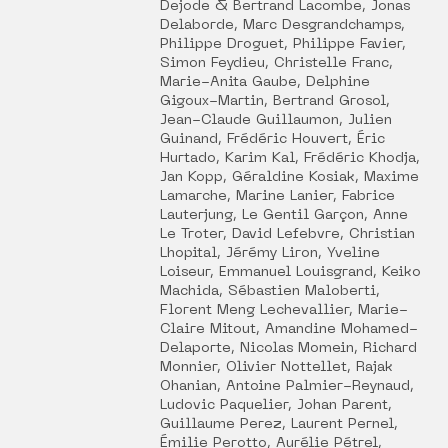
Dejode & Bertrand Lacombe, Jonas
Delaborde, Marc Desgrandchamps,
Philippe Droguet, Philippe Favier,
Simon Feydieu, Christelle Franc,
Marie-Anita Gaube, Delphine
Gigoux-Martin, Bertrand Grosol,
Jean-Claude Guillaumon, Julien
Guinand, Frédéric Houvert, Éric
Hurtado, Karim Kal, Frédéric Khodja,
Jan Kopp, Géraldine Kosiak, Maxime
Lamarche, Marine Lanier, Fabrice
Lauterjung, Le Gentil Garçon, Anne
Le Troter, David Lefebvre, Christian
Lhopital, Jérémy Liron, Yveline
Loiseur, Emmanuel Louisgrand, Keiko
Machida, Sébastien Maloberti,
Florent Meng Lechevallier, Marie-
Claire Mitout, Amandine Mohamed-
Delaporte, Nicolas Momein, Richard
Monnier, Olivier Nottellet, Rajak
Ohanian, Antoine Palmier-Reynaud,
Ludovic Paquelier, Johan Parent,
Guillaume Perez, Laurent Pernel,
Émilie Perotto, Aurélie Pétrel,