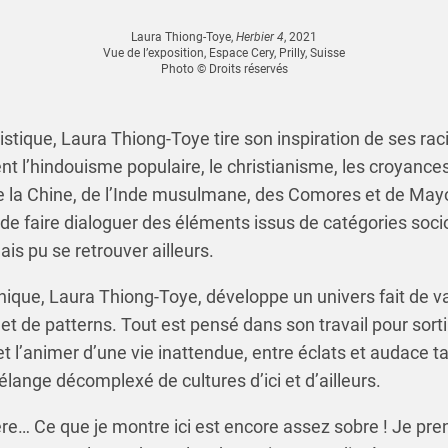
Laura Thiong-Toye,
Herbier 4
, 2021
Vue de l’exposition, Espace Cery, Prilly, Suisse
Photo © Droits réservés
stique, Laura Thiong-Toye tire son inspiration de ses racin
t l’hindouisme populaire, le christianisme, les croyance
de la Chine, de l’Inde musulmane, des Comores et de May
té de faire dialoguer des éléments issus de catégories soci
ais pu se retrouver ailleurs.
ique, Laura Thiong-Toye, développe un univers fait de va
et de patterns. Tout est pensé dans son travail pour sorti
et l’animer d’une vie inattendue, entre éclats et audace t
lange décomplexé de cultures d’ici et d’ailleurs.
re… Ce que je montre ici est encore assez sobre ! Je pre