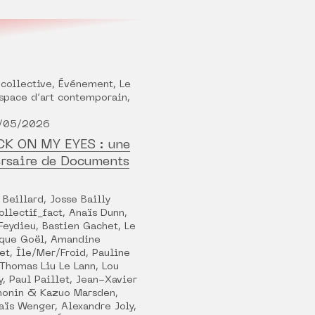
 collective, Événement, Le
pace d’art contemporain,
1/05/2026
CK ON MY EYES : une
ersaire de Documents
Beillard, Josse Bailly
ollectif_fact, Anaïs Dunn,
Feydieu, Bastien Gachet, Le
ique Goël, Amandine
et, Île/Mer/Froid, Pauline
 Thomas Liu Le Lann, Lou
, Paul Paillet, Jean-Xavier
monin & Kazuo Marsden,
aïs Wenger, Alexandre Joly,