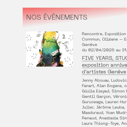
NOS ÉVÉNEMENTS
Rencontre, Exposition
Commun, Olizane – Es
Genève
du 02/04/2026 au 3
FIVE YEARS, STU
exposition anniv
d’artistes Genève
Jenny Abouav, Ludovic 
Fanart, Alan Bogana, c
Giulia Essyad, Simon 
Gentil Garçon, Véron
Guruceaga, Lauren Hur
Julier, Jérôme Leuba,
Masduraud, Yoan Mudry
Renaud, Anastasia Si
Laura Thiong-Toye, An