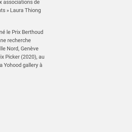
x associations de
nts » Laura Thiong
né le Prix Berthoud
une recherche
alle Nord, Genève
ix Picker (2020), au
la Yohood gallery à