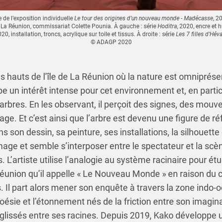
 de l’exposition individuelle
Le tour des origines d’un nouveau monde - Madécasse
, 2
e, La Réunion, commissariat Colette Pounia. À gauche : série
Hoditra
, 2020, encre et h
020, installation, troncs, acrylique sur toile et tissus. À droite : série
Les 7 filles d'Hév
© ADAGP 2020
s hauts de l’île de La Réunion où la nature est omniprése
ppe un intérêt intense pour cet environnement et, en partic
 arbres. En les observant, il perçoit des signes, des mo
ge. Et c’est ainsi que l’arbre est devenu une figure de r
ns son dessin, sa peinture, ses installations, la silhouett
image et semble s’interposer entre le spectateur et la scè
 L’artiste utilise l’analogie au système racinaire pour étud
union qu’il appelle « Le Nouveau Monde » en raison du c
 Il part alors mener son enquête à travers la zone indo-o
oésie et l’étonnement nés de la friction entre son imagina
glissés entre ses racines. Depuis 2019, Kako développe