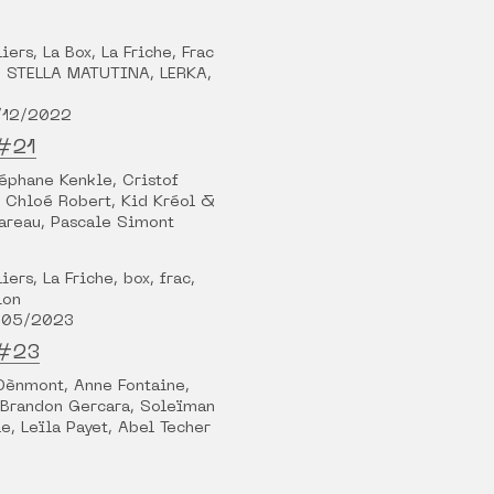
iers, La Box, La Friche, Frac
E STELLA MATUTINA, LERKA,
/12/2022
 #21
téphane Kenkle, Cristof
 Chloé Robert, Kid Kréol &
areau, Pascale Simont
iers, La Friche, box, frac,
ion
1/05/2023
 #23
 Dènmont, Anne Fontaine,
 Brandon Gercara, Soleïman
e, Leïla Payet, Abel Techer