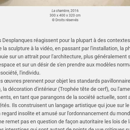
La chambre
, 2016
300 x 400 x 320 cm
© Droits réservés
s Desplanques réagissent pour la plupart à des contextes
de la sculpture à la vidéo, en passant par l'installation, la 
uie sur un attrait pour l'architecture, plus généralement s
'espace et sur un désir de s'en prendre aux modèles norma
société, l'individu.
 ses œuvres prennent pour objet les standards pavillonnai
 la décoration d'intérieur (Trophée tête de cerf), ou l'
léments, en tant que parangons de la société actuelle, sont
rétés. Ils construisent un langage artistique qui joue sur 
n regard insolite et amusé sur l'ordonnancement du monde
e remet pas en question de façon autoritaire les lois de l
es interstices qui sont autant de points de vue critiques s