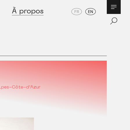
À propos
FR
EN
lpes-Côte-d'Azur