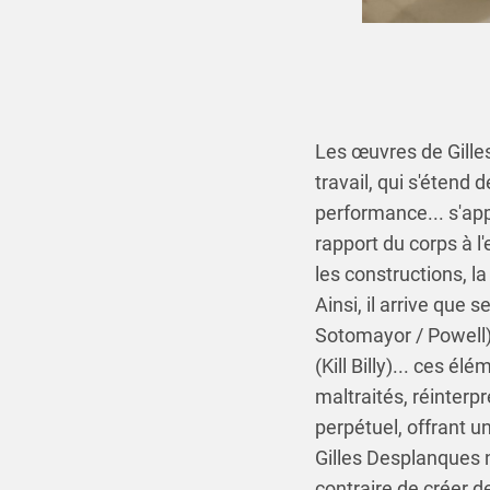
Les œuvres de Gille
travail, qui s'étend 
performance... s'app
rapport du corps à l
les constructions, la 
Ainsi, il arrive que
Sotomayor / Powell),
(Kill Billy)... ces é
maltraités, réinterp
perpétuel, offrant u
Gilles Desplanques n
contraire de créer d