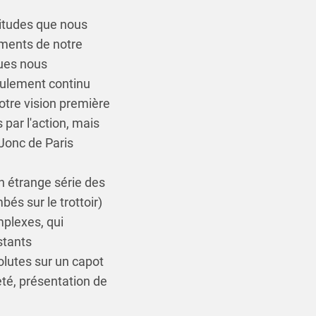
bitudes que nous
rements de notre
ques nous
coulement continu
otre vision première
 par l'action, mais
 Jonc de Paris
n étrange série des
és sur le trottoir)
mplexes, qui
stants
olutes sur un capot
eté, présentation de