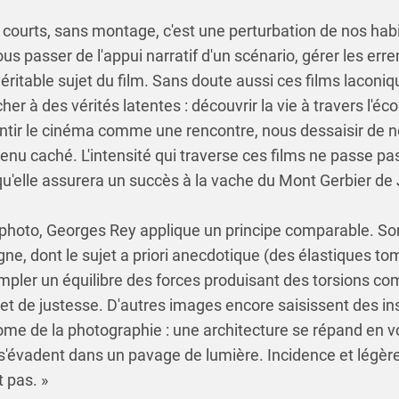
s courts, sans montage, c'est une perturbation de nos ha
ous passer de l'appui narratif d'un scénario, gérer les er
véritable sujet du film. Sans doute aussi ces films laconi
her à des vérités latentes : découvrir la vie à travers l'é
entir le cinéma comme une rencontre, nous dessaisir de n
enu caché. L'intensité qui traverse ces films ne passe pas
 qu'elle assurera un succès à la vache du Mont Gerbier de
a photo, Georges Rey applique un principe comparable. So
ne, dont le sujet a priori anecdotique (des élastiques tomb
pler un équilibre des forces produisant des torsions co
é et de justesse. D'autres images encore saisissent des in
ome de la photographie : une architecture se répand en v
 s'évadent dans un pavage de lumière. Incidence et légèr
t pas. »