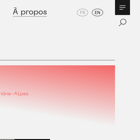
À propos
FR
EN
hône-Alpes