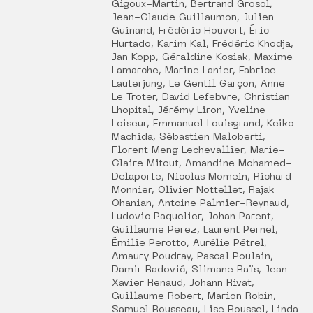
Gigoux-Martin, Bertrand Grosol,
Jean-Claude Guillaumon, Julien
Guinand, Frédéric Houvert, Éric
Hurtado, Karim Kal, Frédéric Khodja,
Jan Kopp, Géraldine Kosiak, Maxime
Lamarche, Marine Lanier, Fabrice
Lauterjung, Le Gentil Garçon, Anne
Le Troter, David Lefebvre, Christian
Lhopital, Jérémy Liron, Yveline
Loiseur, Emmanuel Louisgrand, Keiko
Machida, Sébastien Maloberti,
Florent Meng Lechevallier, Marie-
Claire Mitout, Amandine Mohamed-
Delaporte, Nicolas Momein, Richard
Monnier, Olivier Nottellet, Rajak
Ohanian, Antoine Palmier-Reynaud,
Ludovic Paquelier, Johan Parent,
Guillaume Perez, Laurent Pernel,
Émilie Perotto, Aurélie Pétrel,
Amaury Poudray, Pascal Poulain,
Damir Radović, Slimane Raïs, Jean-
Xavier Renaud, Johann Rivat,
Guillaume Robert, Marion Robin,
Samuel Rousseau, Lise Roussel, Linda