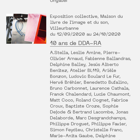
Ungauer
Exposition collective, Maison du
livre de l'image et du son,
Villeurbanne
du 12/09/2020 au 24/10/2020
10 ans de DDA-RA
A.Stella, Leslie Amine, Pierre-
Olivier Arnaud, Fabienne Ballandras,
Delphine Balley, Jesús Alberto
Benítez, Atelier BL119, Arièle
Bonzon, Ludovic Boulard Le Fur,
Hervé Bréhier, Benedetto Bufalino,
Bruno Carbonnet, Laurence Cathala,
Franck Chalendard, Lucie Chaumont,
Matt Coco, Roland Cognet, Fabrice
Croux, Baptiste Croze, Sophie
Dejode & Bertrand Lacombe, Jonas
Delaborde, Marc Desgrandchamps,
Philippe Droguet, Philippe Favier,
Simon Feydieu, Christelle Franc,
Marie-Anita Gaube, Delphine