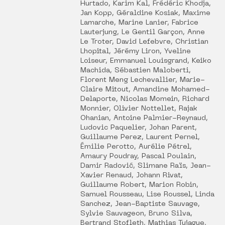
Hurtado, Karim Kal, Frédéric Khodja,
Jan Kopp, Géraldine Kosiak, Maxime
Lamarche, Marine Lanier, Fabrice
Lauterjung, Le Gentil Garçon, Anne
Le Troter, David Lefebvre, Christian
Lhopital, Jérémy Liron, Yveline
Loiseur, Emmanuel Louisgrand, Keiko
Machida, Sébastien Maloberti,
Florent Meng Lechevallier, Marie-
Claire Mitout, Amandine Mohamed-
Delaporte, Nicolas Momein, Richard
Monnier, Olivier Nottellet, Rajak
Ohanian, Antoine Palmier-Reynaud,
Ludovic Paquelier, Johan Parent,
Guillaume Perez, Laurent Pernel,
Émilie Perotto, Aurélie Pétrel,
Amaury Poudray, Pascal Poulain,
Damir Radović, Slimane Raïs, Jean-
Xavier Renaud, Johann Rivat,
Guillaume Robert, Marion Robin,
Samuel Rousseau, Lise Roussel, Linda
Sanchez, Jean-Baptiste Sauvage,
Sylvie Sauvageon, Bruno Silva,
Bertrand Stofleth, Mathias Tujague,