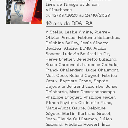
livre de l'image et du son,
Villeurbanne
du 12/09/2020 au 24/10/2020
10 ans de DDA-RA
A.Stella, Leslie Amine, Pierre-
Olivier Arnaud, Fabienne Ballandras,
Delphine Balley, Jesús Alberto
Benítez, Atelier BL119, Arièle
Bonzon, Ludovic Boulard Le Fur,
Hervé Bréhier, Benedetto Bufalino,
Bruno Carbonnet, Laurence Cathala,
Franck Chalendard, Lucie Chaumont,
Matt Coco, Roland Cognet, Fabrice
Croux, Baptiste Croze, Sophie
Dejode & Bertrand Lacombe, Jonas
Delaborde, Marc Desgrandchamps,
Philippe Droguet, Philippe Favier,
Simon Feydieu, Christelle Franc,
Marie-Anita Gaube, Delphine
Gigoux-Martin, Bertrand Grosol,
Jean-Claude Guillaumon, Julien
Guinand, Frédéric Houvert, Éric