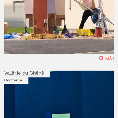
MÀJ
Valérie du Chéné
Occitanie