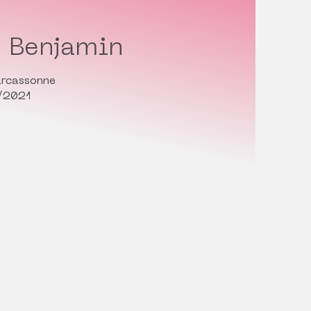
r Benjamin
arcassonne
1/2021