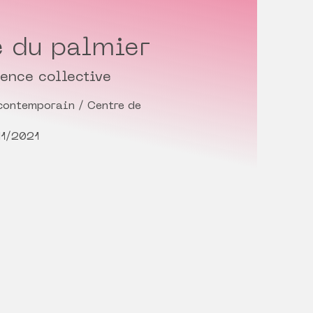
 du palmier
dence collective
contemporain / Centre de
11/2021