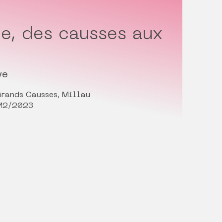
e, des causses aux
ve
Grands Causses, Millau
/12/2023