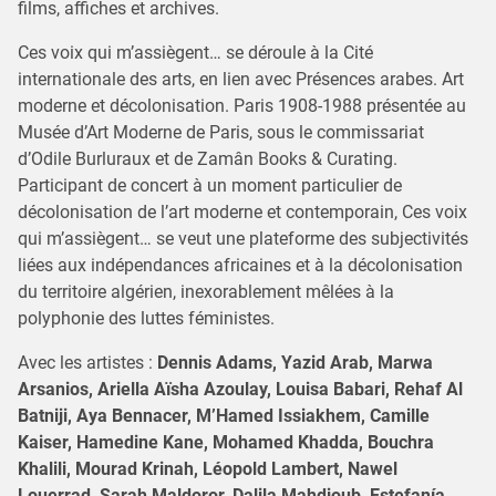
films, affiches et archives.
Ces voix qui m’assiègent… se déroule à la Cité
internationale des arts, en lien avec Présences arabes. Art
moderne et décolonisation. Paris 1908-1988 présentée au
Musée d’Art Moderne de Paris, sous le commissariat
d’Odile Burluraux et de Zamân Books & Curating.
Participant de concert à un moment particulier de
décolonisation de l’art moderne et contemporain, Ces voix
qui m’assiègent… se veut une plateforme des subjectivités
liées aux indépendances africaines et à la décolonisation
du territoire algérien, inexorablement mêlées à la
polyphonie des luttes féministes.
Avec les artistes :
Dennis Adams, Yazid Arab, Marwa
Arsanios, Ariella Aïsha Azoulay, Louisa Babari, Rehaf Al
Batniji, Aya Bennacer, M’Hamed Issiakhem, Camille
Kaiser, Hamedine Kane, Mohamed Khadda, Bouchra
Khalili, Mourad Krinah, Léopold Lambert, Nawel
Louerrad, Sarah Maldoror, Dalila Mahdjoub, Estefanía