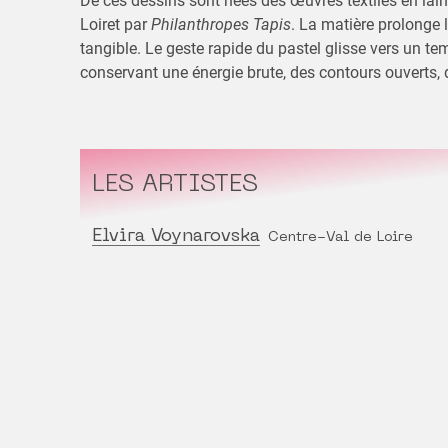
De ces dessins sont nées des œuvres textiles en lain
Loiret par
Philanthropes Tapis
. La matière prolonge le
tangible. Le geste rapide du pastel glisse vers un tem
conservant une énergie brute, des contours ouverts, 
LES ARTISTES
Elvira Voynarovska
Centre-Val de Loire